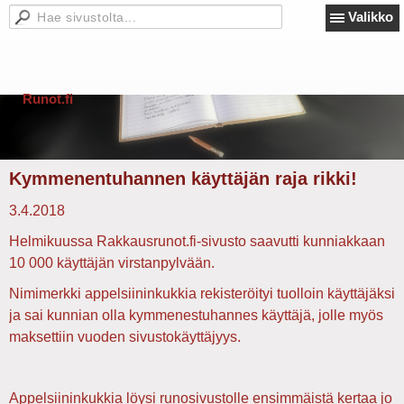
Valikko
Runot.fi
Kymmenentuhannen käyttäjän raja rikki!
3.4.2018
Helmikuussa Rakkausrunot.fi-sivusto saavutti kunniakkaan
10 000 käyttäjän virstanpylvään.
Nimimerkki appelsiininkukkia rekisteröityi tuolloin käyttäjäksi
ja sai kunnian olla kymmenestuhannes käyttäjä, jolle myös
maksettiin vuoden sivustokäyttäjyys.
Appelsiininkukkia löysi runosivustolle ensimmäistä kertaa jo