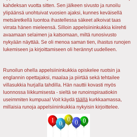
kahdeksan vuotta sitten. Sen jälkeen sivusto ja runoilu
ylipäänsä unohtuivat vuosien ajaksi, kunnes keväisellä
metsäretkellä luontoa ihastellessa säkeet alkoivat taas
virrata hänen mieleensä. Silloin appelsiininkukkia kiirehti
avaamaan selaimen ja katsomaan, miltä runosivusto
nykyään näyttää. Se oli menoa saman tien, ihastus runojen
lukemiseen ja kirjoittamiseen oli herännyt uudelleen.
Runoilun ohella appelsiininkukkia opiskelee ruotsin ja
englannin opettajaksi, maalaa ja piirtää sekä tehtailee
villasukkia hurjalla tahdilla. Hän nauttii kovasti myös
luonnossa liikkumisesta - sieltä se runoinspiraatiokin
useimmiten kumpuaa! Voit käydä
täällä
kurkkaamassa,
millaisia runoja appelsiininkukkia nykyisin kirjoittelee.