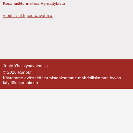
Kesämiittitunnelmia Rymättylästä
« edelliset 5
seuraavat 5 »
Tehty Yhdistysavaimella
©
2026 Runot.fi
Käytämme evästeitä varmistaaksemme mahdollisimman hyvän
käyttökokemuksen.