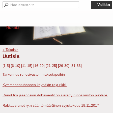
Valikko
Runot.fi
« Takaisin
Uutisia
[1-5]
[6-10]
[11-15]
[16-20]
[21-25]
[26-30]
[31-33]
Tarkennus runosivuston maksutapoihin
Kymmenentuhannen käyttäjän raja rikki!
Runot.fi:n jäsenosion dokumentit on siirretty runosivuston puolelle.
Rakkausrunot ry:n sääntömääräinen syyskokous 18.11.2017